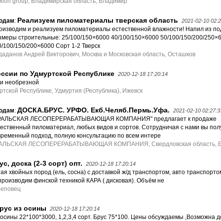
xion group, Владимирская область, Владимир
Реализуем пиломатериалы тверская область
одам
:
2021-02-10 02:2
оизводим и реализуем пиломатериалы естественной влажности! Напил из по
змеры строительные: 25/100/150×6000 40/100/150×6000 50/100/150/200/250×
0/100/150/200×6000 Сорт 1-2 Тверск
даданов Андрей Викторович, Москва и Московская область, Осташков
ссии по Удмуртской Республике
2020-12-18 17:20:14
и необрезной
тской Республике, Удмуртия (Республика), Ижевск
ДОСКА.БРУС. УРФО. Екб.Челяб.Пермь.Уфа.
одам
:
2021-02-10 02:27:3
РАЛЬСКАЯ ЛЕСОПЕРЕРАБАТЫВАЮЩАЯ КОМПАНИЯ" предлагает к продаже
чественный пиломатериал, любых видов и сортов. Сотрудничая с нами вы пол
временный подход, полную консультацию по всем интере
АЛЬСКАЯ ЛЕСОПЕРЕРАБАТЫВАЮЩАЯ КОМПАНИЯ, Свердловская область, Б
, доска (2-3 сорт) опт.
2020-12-18 17:20:14
ая хвойных пород (ель, сосна) с доставкой ж/д транспортом, авто транспортом
 производим финской техникой КАРА ( дисковая). Объём не
реповец
брус из осины
2020-12-18 17:20:14
осины 22*100*3000, 1,2,3,4 сорт. Брус 75*100. Цены обсуждаемы ,Возможна д