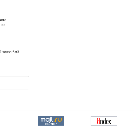
авки
 из
 заказ 5м3.