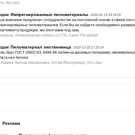
ть, Ветлуга
Импрегнированные пиломатериалы
одам
:
2020-02-14 04:19:26
ша компания предлагает сотрудничество на постоянной основе в сфере пост
прегнированных пиломатериалов. Если Вы не найдете необходимого размера
сортимента продукции, мы изготовим под зака
обарьер, Ленинградская область и СПб, Санкт-Петербург
Пиломатериал лиственница
одам
:
2020-12-18 17:20:14
ска, брус ГОСТ 26002-83; 8486-86 пилим на дисковых пилорамах, минимальный
лата нал безнал.
 Левина Любовь Михайловна, Алтай (Республика), Усть-Кан
Реклама