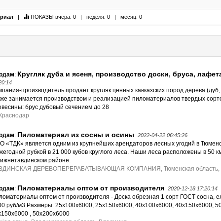
ериал
|
ПОКАЗЫ
вчера: 0 | неделя: 0 | месяц: 0
Кругляк дуба и ясеня, производство доски, бруса, лафет
одам
:
20:14
мпания-производитель продает кругляк ценных кавказских пород дерева (дуб, 
кже занимается производством и реализацией пиломатериалов твердых сорт
евесины: брус дубовый сечением до 28
 Краснодар
Пиломатериал из сосны и осины
одам
:
2022-04-22 06:45:26
О «ТДК» является одним из крупнейших арендаторов лесных угодий в Тюменс
ежегодной рубкой в 21 000 кубов круглого леса. Наши леса расположены в 50 к
Нижнетавдинском районе.
ВДИНСКАЯ ДЕРЕВОПЕРЕРАБАТЫВАЮЩАЯ КОМПАНИЯ, Тюменская область, 
Пиломатериалы оптом от производителя
одам
:
2020-12-18 17:20:14
ломатериалы оптом от производителя - Доска обрезная 1 сорт ГОСТ сосна, е
00 руб/м3 Размеры: 25х100х6000, 25х150х6000, 40х100х6000, 40х150х6000, 5
х150х6000 , 50х200х6000