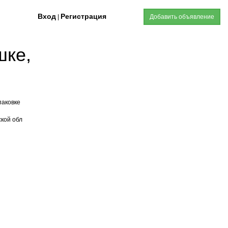
Вход
Регистрация
|
Добавить объявление
шке,
паковке
ской обл