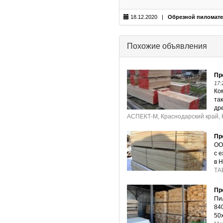
18.12.2020 |
Обрезной пиломат
Похожие объявления
Пр
17:
Ко
та
др
АСПЕКТ-М, Краснодарский край,
Пр
ОО
с 
в 
ТА
Пр
Пи
84
50