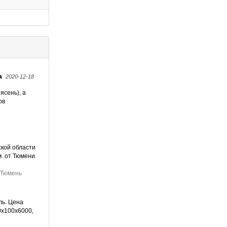
а
2020-12-18
ясень), а
ов
кой области
м. от Тюмени
Тюмень
ль. Цена
0х100х6000,