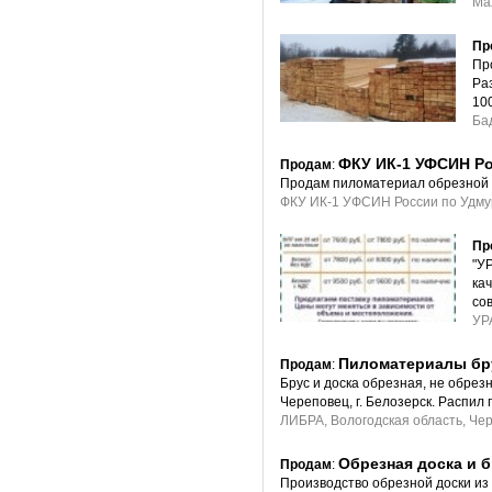
Ma
Пр
Пр
Ра
10
Ба
ФКУ ИК-1 УФСИН Ро
Продам
:
Продам пиломатериал обрезной 
ФКУ ИК-1 УФСИН России по Удмур
Пр
"У
ка
со
УР
Пиломатериалы брус
Продам
:
Брус и доска обрезная, не обрезн
Череповец, г. Белозерск. Распил
ЛИБРА, Вологодская область, Че
Обрезная доска и 
Продам
:
Производство обрезной доски из 