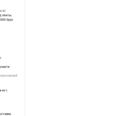
6:40
д ленты.
6000 брус
3
учаете:
ерезовский
 из г.
оставка.