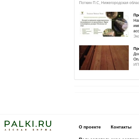
Поткин П.С, Нижегородская облас
Пр
На
им
ас
Эк
Пр
До
Оп
ИП
О проекте
Контакты