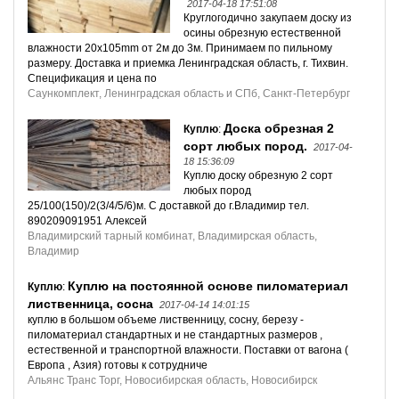
2017-04-18 17:51:08
Круглогодично закупаем доску из
осины обрезную естественной
влажности 20x105mm от 2м до 3м. Принимаем по пильному
размеру. Доставка и приемка Ленинградская область, г. Тихвин.
Спецификация и цена по
Саункомплект, Ленинградская область и СПб, Санкт-Петербург
Доска обрезная 2
Куплю
:
сорт любых пород.
2017-04-
18 15:36:09
Куплю доску обрезную 2 сорт
любых пород
25/100(150)/2(3/4/5/6)м. С доставкой до г.Владимир тел.
890209091951 Алексей
Владимирский тарный комбинат, Владимирская область,
Владимир
Куплю на постоянной основе пиломатериал
Куплю
:
лиственница, сосна
2017-04-14 14:01:15
куплю в большом объеме лиственницу, сосну, березу -
пиломатериал стандартных и не стандартных размеров ,
естественной и транспортной влажности. Поставки от вагона (
Европа , Азия) готовы к сотрудниче
Альянс Транс Торг, Новосибирская область, Новосибирск