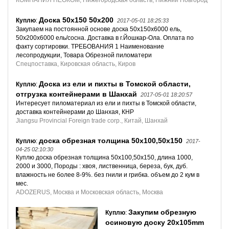
Доска 50х150 50х200
Куплю
:
2017-05-01 18:25:33
Закупаем на постоянной основе доска 50х150х6000 ель,
50х200х6000 ель/сосна. Доставка в г.Йошкар-Ола. Оплата по
факту сортировки. ТРЕБОВАНИЯ 1 Наименование
лесопродукции, Товара Обрезной пиломатери
Спецпоставка, Кировская область, Киров
Доска из ели и пихты в Томской области,
Куплю
:
отгрузка контейнерами в Шанхай
2017-05-01 18:20:57
Интересует пиломатериал из ели и пихты в Томской области,
доставка контейнерами до Шанхая, КНР
Jiangsu Provincial Foreign trade corp., Китай, Шанхай
доска обрезная толщина 50х100,50х150
Куплю
:
2017-
04-25 02:10:30
Куплю доска обрезная толщина 50х100,50х150, длина 1000,
2000 и 3000, Породы : хвоя, лиственница, береза, бук, дуб.
влажность не более 8-9%. без гнили и грибка. объем до 2 кум в
мес.
ADOZERUS, Москва и Московская область, Москва
Закупим обрезную
Куплю
:
осиновую доску 20х105mm