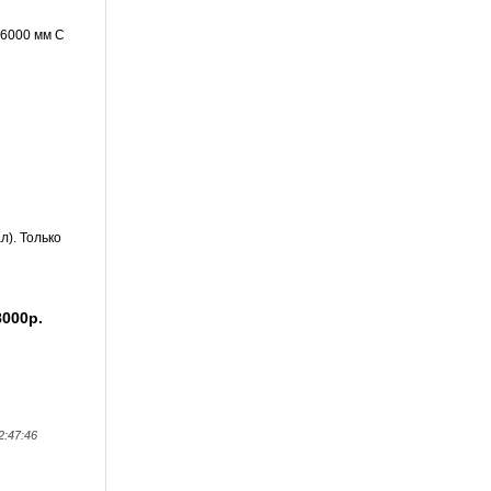
, 6000 мм С
). Только
000р.
2:47:46