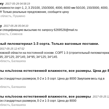
ку
2017-05-29 04:58:19
лажности сорт-1, 2, 3 25/100, 150/3000, 4000, 6000 мм 50/100, 150/3000, 4000
!!! Только реальные предложение, сообщите цену
 область, Пушкино
у
2017-05-26 05:04:10
 и спецификацию высылаю по запросу 6269528@mail.ru
бласть, Семенов
ный пиломатериал 1-3 сорта. Только вагонные поставки.
2017-05-25 12:47:52
овской области на постоянной основе. СОРТ 1-3 (строительный пиломатериал
5; 20*125; 20*145; 34*95; 34*125; 34*145.
область, Балашиха
ы ель/сосна естественной влажности, все размеры. Цена до 8
ок стандартных размеров, 0-2 и 1-3 сорт. Цена до 8000 Закупаем весь год в
область, Балашиха
ы ель/сосна естественной влажности, все размеры
2017-05-25 1
ок стандартных размеров, 0-2 и 1-3 сорт. Цена до 8000
область, Балашиха