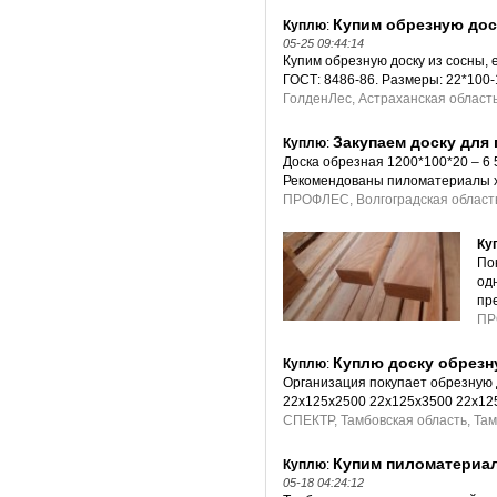
Купим обрезную доск
Куплю
:
05-25 09:44:14
Купим обрезную доску из сосны, е
ГОСТ: 8486-86. Размеры: 22*100
ГолденЛес, Астраханская область
Закупаем доску для
Куплю
:
Доска обрезная 1200*100*20 – 6 5
Рекомендованы пиломатериалы х
ПРОФЛЕС, Волгоградская область
Ку
По
од
пр
ПР
Куплю доску обрезн
Куплю
:
Организация покупает обрезную 
22х125х2500 22х125х3500 22х125
СПЕКТР, Тамбовская область, Та
Купим пиломатериал
Куплю
:
05-18 04:24:12