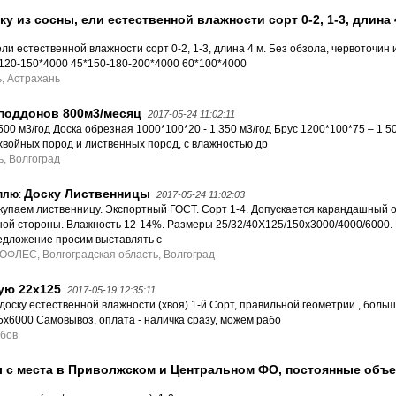
у из сосны, ели естественной влажности сорт 0-2, 1-3, длина 
ли естественной влажности сорт 0-2, 1-3, длина 4 м. Без обзола, червоточин 
-120-150*4000 45*150-180-200*4000 60*100*4000
, Астрахань
 поддонов 800м3/месяц
2017-05-24 11:02:11
00 м3/год Доска обрезная 1000*100*20 - 1 350 м3/год Брус 1200*100*75 – 1 50
войных пород и лиственных пород, с влажностью др
, Волгоград
Доску Лиственницы
плю
:
2017-05-24 11:02:03
купаем лиственницу. Экспортный ГОСТ. Сорт 1-4. Допускается карандашный о
ной стороны. Влажность 12-14%. Размеры 25/32/40Х125/150х3000/4000/6000.
едложение просим выставлять с
ОФЛЕС, Волгоградская область, Волгоград
ую 22х125
2017-05-19 12:35:11
доску естественной влажности (хвоя) 1-й Сорт, правильной геометрии , бол
х6000 Самовывоз, оплата - наличка сразу, можем рабо
мбов
 с места в Приволжском и Центральном ФО, постоянные объ