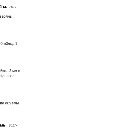
4 м.
2017-
и волны.
0 м3/год 1.
бзол 3 мм с
 Ценовое
ьшие объемы
емы
2017-