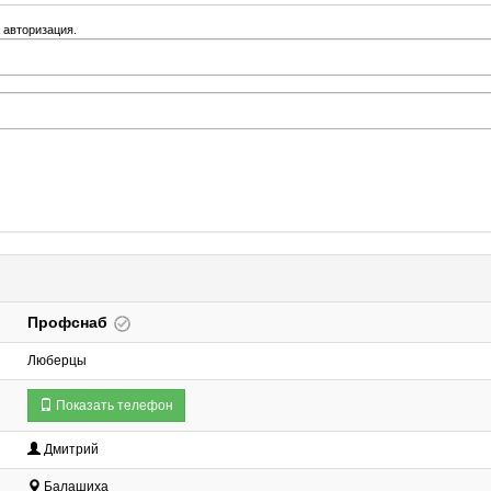
 авторизация.
Профснаб
Люберцы
Показать телефон
Дмитрий
Балашиха