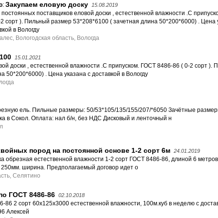
Закупаем еловую доску
ю
:
15.08.2019
постоянных поставщиков еловой доски , естественной влажности .С припуск
0-2 сорт ). Пильный размер 53*208*6100 ( зачетная длина 50*200*6000) . Цена 
вкой в Вологду
алес, Вологодская область, Вологда
100
15.01.2021
 доски , естественной влажности .С припуском. ГОСТ 8486-86 ( 0-2 сорт ).
а 50*200*6000) . Цена указана с доставкой в Вологду
логда
езную ель. Пильные размеры: 50/53*105/135/155/207/*6050 Зачётные размер
ка в Сокол. Оплата: нал б/н, без НДС Дисковый и ленточный н
л
войных пород на постоянной основе 1-2 сорт 6м
24.01.2019
а обрезная естественной влажности 1-2 сорт ГОСТ 8486-86, длиной 6 метров
 - 250мм. ширина. Предполагаемый договор идет о
асть, Селятино
по ГОСТ 8486-86
02.10.2018
6-86 2 сорт 60х125х3000 естественной влажности, 100м.куб в неделю с доста
96 Алексей