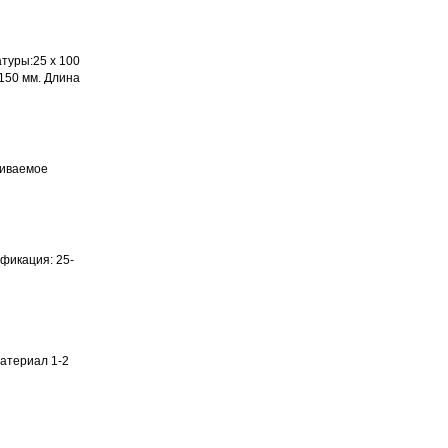
туры:25 х 100
х 150 мм. Длина
чиваемое
фикация: 25-
материал 1-2