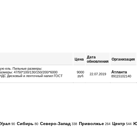
Дата
Цена
Организация
обновления
ную ель. Пильные размеры:
Атланта
азмеры: 47/50*100/130/150/200/*6000
9000
22.07.2019
з НДС Дисковый и ленточный напил ГОСТ
руб.
89115102140
Урал
Сибирь
Северо-Запад
Приволжье
Центр
Ю
90
80
338
264
544