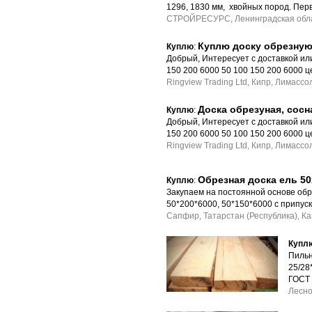
1296, 1830 мм, хвойных пород. Пер
СТРОЙРЕСУРС, Ленинградская обла
Куплю доску обрезную
Куплю
:
Добрый, Интересует с доставкой и
150 200 6000 50 100 150 200 6000 це
Ringview Trading Ltd, Кипр, Лимассо
Доска обрезуная, сосн
Куплю
:
Добрый, Интересует с доставкой и
150 200 6000 50 100 150 200 6000 це
Ringview Trading Ltd, Кипр, Лимассо
Обрезная доска ель 50
Куплю
:
Закупаем на постоянной основе обр
50*200*6000, 50*150*6000 с припуск
Сапфир, Татарстан (Республика), К
Купл
Пильн
25/28
ГОСТ
Лесно