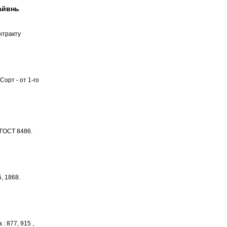
айвнь
нтракту
орт - от 1-го
 ГОСТ 8486.
, 1868.
 877, 915 ,