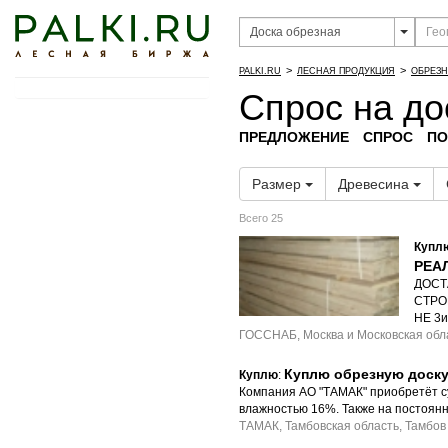
>
>
PALKI.RU
ЛЕСНАЯ ПРОДУКЦИЯ
ОБРЕЗН
Спрос на до
ПРЕДЛОЖЕНИЕ
СПРОС
ПО
Размер
Древесина
Всего 25
Купл
РЕА
ДОСТА
СТРО
НЕ 3ий
ГОССНАБ, Москва и Московская обл
Куплю обрезную доску
Куплю
:
Компания АО "ТАМАК" приобретёт су
влажностью 16%. Также на постоян
ТАМАК, Тамбовская область, Тамбов