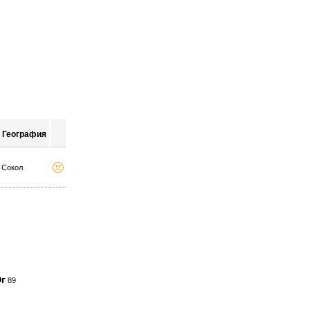
География
Сокол
г
89