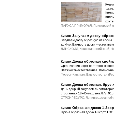
Купл
16.06
Компа
пилом
конте
ПАРУСА ПРИМОРЬЯ, Приморский кр
Закупаем доску обрез
Куплю
:
Закупаем доску обрезную из сосны. Т
до 4-го; Важность доски – естестве
ДИНСКОЙЛ, Краснодарский край, Н
Доска обрезная хвойн
Куплю
:
Организация ищет постоянных поста
Влажность естественная. Возможна п
Форест-Капитал, Башкортостан (Рес
Доска обрезная, брус
Куплю
:
День добрый закупаем пиломатериал
строганная 18х45мм длина 877, 915,
СТРОЙРЕСУРС, Ленинградская обла
Образная доска 1-2сор
Куплю
:
Нужна образная доска 1-2сорт. ГОСТ