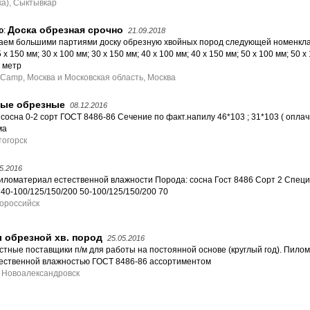
а), Сыктывкар
Доска обрезная срочно
ю
:
21.09.2018
аем большими партиями доску обрезную хвойных пород следующей номенкла
 х 150 мм; 30 х 100 мм; 30 х 150 мм; 40 х 100 мм; 40 х 150 мм; 50 х 100 мм; 50 
6 метр
tCamp, Москва и Московская область, Москва
ые обрезные
08.12.2016
сосна 0-2 сорт ГОСТ 8486-86 Сечение по факт.напилу 46*103 ; 31*103 ( опла
ма
тогорск
5.2016
иломатериал естественной влажности Порода: сосна Гост 8486 Сорт 2 Специ
 40-100/125/150/200 50-100/125/150/200 70
вороссийск
 обрезной хв. пород
25.05.2016
тные поставщики п/м для работы на постоянной основе (круглый год). Пило
стественной влажностью ГОСТ 8486-86 ассортиментом
, Новоалександровск