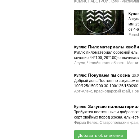
КОМИСНАБСТРОЙ, Коми (Республик
Купл
Закуп
мм; 25
от 4-
Fores
Пиломатериалы хвойн
Куплю
:
Куплю пиломатериал обрезной ель, 
сечение 44*100; 29*100) оплачивае
Леума, Челябинская область, Магни
Покупаем пм сосна
Куплю
:
25.0
Добрый день Постоянно закупаем п
100/125/150/200 30-100/125/150/200
Арт-Алекс, Краснодарский край, Но
Закупаю пиломатериал
Куплю
:
Требуются постоянные и добросовес
сорт хвойных пород (сосна, ель) е
Фирма Велес, Ставропольский край
Добавить объявление