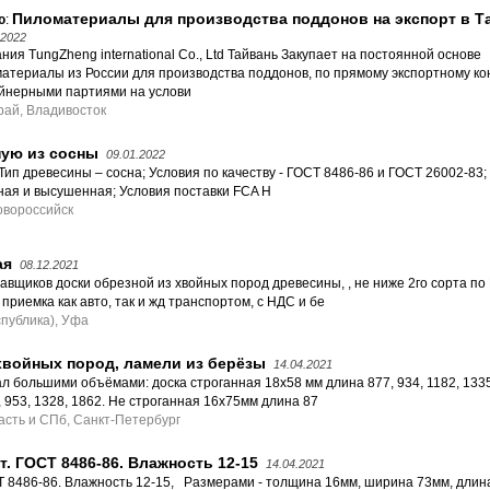
Пиломатериалы для производства поддонов на экспорт в Т
ю
:
.2022
ния TungZheng international Co., Ltd Тайвань Закупает на постоянной основе
атериалы из России​ для производства поддонов, по прямому экспортному ко
йнерными партиями​ на услови
ай, Владивосток
ную из сосны
09.01.2022
ип древесины – сосна; Условия по качеству - ГОСТ 8486-86 и ГОСТ 26002-83; С
нная и высушенная; Условия поставки FCA Н
овороссийск
ая
08.12.2021
вщиков доски обрезной из хвойных пород древесины, , не ниже 2го сорта по
риемка как авто, так и жд транспортом, с НДС и бе
публика), Уфа
 хвойных пород, ламели из берёзы
14.04.2021
 большими объёмами: доска строганная 18х58 мм длина 877, 934, 1182, 1335
 953, 1328, 1862. Не строганная 16х75мм длина 87
сть и СПб, Санкт-Петербург
т. ГОСТ 8486-86. Влажность 12-15
14.04.2021
 8486-86. Влажность 12-15, Размерами - толщина 16мм, ширина 73мм, длина :