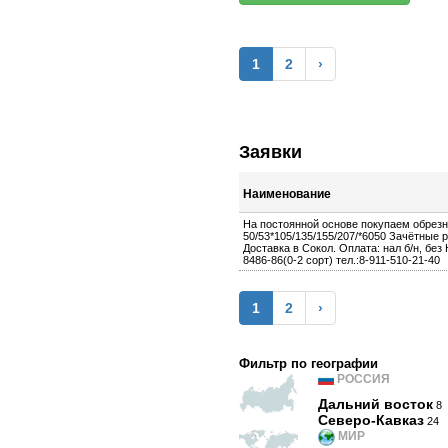
1
2
›
Заявки
Наименование
На постоянной основе покупаем обрез
50/53*105/135/155/207/*6050 Зачётные р
Доставка в Сокол. Оплата: нал б/н, бе
8486-86(0-2 сорт) тел.:8-911-510-21-40
1
2
›
Фильтр по географии
РОССИЯ
Дальний восток
8
Северо-Кавказ
24
МИР