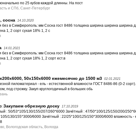
воначально по 25 кубов каждой длинны. На пост
сть и СПб, Санкт-Петербург
, сосна
14.10.2020
ли без в Симферополь: мм Сосна гост 8486 толщина ширина ширина ширина д
на 1, 2 сорт сухая 18% 1, 2 с
л
а
14.01.2021
ли без в Симферополь: мм Сосна гост 8486 толщина ширина ширина ширина д
на 1, 2 сорт сухая 18% 1, 2 сорт ест.в
л
х200х6000, 50х150х6000 ежемесячно до 1500 м3
02.01.2021
езной пиломатериал - ель - естественной влажности ГОСТ 8486-86 (0-2 сорт)
ом, под строжку. Закуп круглогодичный в больших обь
азань
Закупаем обрезную доску
ю
:
17.10.2019
ый : 50/53*105/130/155/207/260*6000 Зачётный : 47/50*100/125/150/200/250*
*105/130/155*3000/6000 Зачётный : 22/25*100/125/150*3000/6000 влажность - 
 8
во, Вологодская область, Вологда