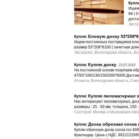
Купл
Ищем 
86 ( 
доста
Экстр
Еловую доску 53*208*6
Куплю
:
Ищем постоянных поставщиков еловой
размер 53*208*6100 ( зачетная длин
Экстралес, Вологодская область, Во
Куплю доску
Куплю
:
23.07.2019
На постоянной основе покупаем обр
47/50*100/130/150/200/*6000 Достав
Атланта, Вологодская область, Соко
Куплю пиломатериал х
Куплю
:
Нас интересуют пиломатериал, доск
размеры : 25 - 50 мм. толщина, 150
Сасстрой, Москва и Московская обл
Доска обрезная сосна 
Куплю
:
Куплю обрезную доску сосна гос 848
Краснодар. Цена с НДС. 891212288