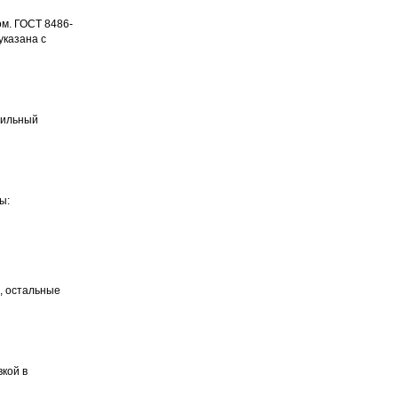
ом. ГОСТ 8486-
указана с
 Пильный
ы:
, остальные
вкой в