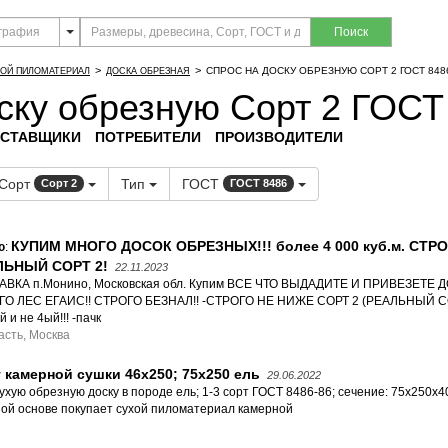
Поиск
>
>
СПРОС НА ДОСКУ ОБРЕЗНУЮ СОРТ 2 ГОСТ 848
ОЙ ПИЛОМАТЕРИАЛ
ДОСКА ОБРЕЗНАЯ
ску обрезную Сорт 2 ГОСТ
СТАВЩИКИ
ПОТРЕБИТЕЛИ
ПРОИЗВОДИТЕЛИ
Сорт
Тип
ГОСТ
Сорт 2
ГОСТ 8486
КУПИМ МНОГО ДОСОК ОБРЕЗНЫХ!!! более 4 000 куб.м. СТР
ю
:
ЛЬНЫЙ СОРТ 2!
22.11.2023
ВКА п.Монино, Московская обл. Купим ВСЕ ЧТО ВЫДАДИТЕ И ПРИВЕЗЕТЕ ДО 
ГО ЛЕС ЕГАИС!! СТРОГО БЕЗНАЛ!! -СТРОГО НЕ НИЖЕ СОРТ 2 (РЕАЛЬНЫЙ СО
 и не 4ый!!! -пачк
асть, Москва
 камерной сушки 46х250; 75х250 ель
29.06.2022
хую обрезную доску в породе ель; 1-3 сорт ГОСТ 8486-86; сечение: 75х250х4
ной основе покупает сухой пиломатериал камерной