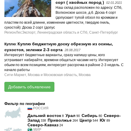
сорт ( хвойных пород )
02.01.2021
Наш склад расположен по адресу: СПб,
Волхонское шоссе, д.6. Доска 4 сорт
(допускает тупой обзол по кромкам и
пластям по всей длинне, изменение цветности, твердую гниль,
сухостой): Доска 2 сорт (допус
РегионЛесЭкспорт, Ленинградская область и СПб, Санкт-Петербург
Куплю бюджетную доску обрезную из осины,
Куплю
:
сухостоя, зеленки 2-3 сорта
28.08.2017
Интересует бюджетные варианты, сразу напишу цены, кого
устраивает набирайте, времени общаться часами нету. Интересует
обьем по всем позициям, интересует рассрочка в районе 2-3 недель. С
начало работы
Сити-Маркет, Москва и Московская область, Москва
Добавить объявление
Фильтр по географии
РОССИЯ
Дальний восток
Урал
Сибирь
Северо-
8
90
80
Запад
Приволжье
Центр
Юг
338
264
544
89
Северо-Кавказ
24
МИР