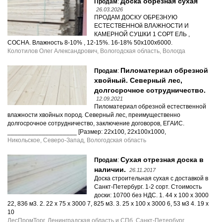
Доска обрезная сухая
Продам
:
26.03.2026
ПРОДАМ ДОСКУ ОБРЕЗНУЮ
ЕСТЕСТВЕННОй ВЛАЖНОСТИ И
КАМЕРНОЙ СУШКИ 1 СОРТ ЕЛЬ ,
СОСНА. Влажность 8-10% , 12-15%. 16-18% 50х100х6000.
Колотилов Олег Александрович, Вологодская область, Вологда
Пиломатериал обрезной
Продам
:
хвойный. Северный лес,
долгосрочное сотрудничество.
12.09.2021
Пиломатериал обрезной естественной
влажности хвойных пород. Северный лес, преимущественно
долгосрочное сотрудничество, заключение договоров, ЕГАИС.
____________________ [Размер: 22x100, 22x100x1000,
Никольское, Северо-Запад, Вологодская область
Сухая отрезная доска в
Продам
:
наличии.
26.11.2017
Доска строительная сухая с доставкой в
Санкт-Петербург. 1-2 сорт. Стоимость
доски: 10700 без НДС. 1. 44 х 100 х 3000
22, 836 м3. 2. 22 х 75 х 3000 7, 825 м3. 3. 25 х 100 х 3000 6, 53 м3 4. 19 х
10
ЛесПромТорг, Ленинградская область и СПб, Санкт-Петербург