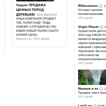
ПРОДАЖА
Продам
:
RGbusiness
1
ЦЕННЫХ ПОРОД
Оптовая торговля
пиломатериалами.
ДЕРЕВЬЕВ!
25.07.2016 13:07
ОАЭ, Дубай
НАША КОМПАНИЯ ПРОДАЕТ:
 предприятия
ТИК, ПАЛИСАНДР.. РАДЫ
Virgin Planet
НОВОМУ СОТРУДНИЧЕСТВУ,
0
ИЩЕМ НОВЫЕ РЫНКИ СБЫТА.
Осуществляя деятел
НИЗКИЕ ЦЕНЫ.
2013 года VIRGIN P
Иванов и ко, ОАЭ, Дубай
являются междунар
зарегистрированной
компаний с офисами
Черногории. Мы по
себя в качестве
специализированного
ОАЭ, Дубай
Иванов и ко
2
Продажа тика и пали
ОАЭ, Дубай
LoniLog
18.08.