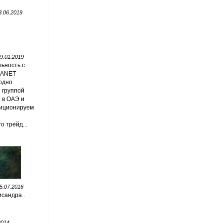
3.06.2019
9.01.2019
ьность с
LANET
одно
 группой
 в ОАЭ и
зиционируем
 трейд...
5.07.2016
сандра..
2014