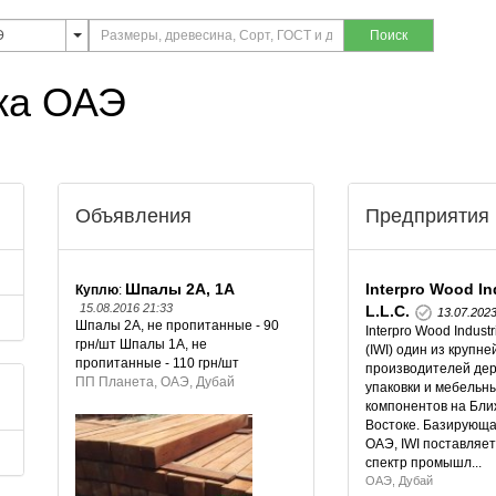
Поиск
жа ОАЭ
Объявления
Предприятия
Шпалы 2А, 1А
Interpro Wood In
Куплю
:
15.08.2016 21:33
L.L.C.
13.07.202
Шпалы 2А, не пропитанные - 90
Interpro Wood Industr
грн/шт Шпалы 1А, не
(IWI) один из крупн
пропитанные - 110 грн/шт
производителей де
ПП Планета, ОАЭ, Дубай
упаковки и мебельн
компонентов на Бл
Востоке. Базирующа
ОАЭ, IWI поставляе
спектр промышл...
ОАЭ, Дубай