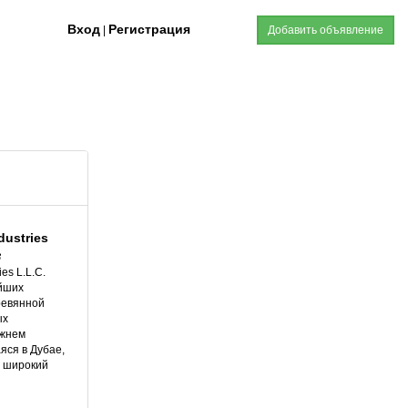
Вход
Регистрация
|
Добавить объявление
dustries
3
ies L.L.C.
ейших
ревянной
ых
ижнем
яся в Дубае,
т широкий