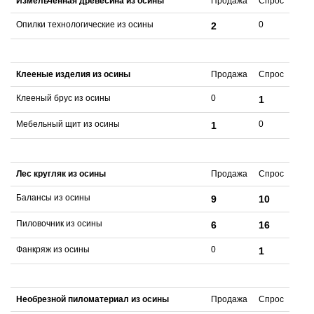
Измельченная древесина из осины
Продажа
Спрос
Опилки технологические из осины
0
2
Клееные изделия из осины
Продажа
Спрос
Клееный брус из осины
0
1
Мебельный щит из осины
0
1
Лес кругляк из осины
Продажа
Спрос
Балансы из осины
9
10
Пиловочник из осины
6
16
Фанкряж из осины
0
1
Необрезной пиломатериал из осины
Продажа
Спрос