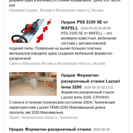
документация в наличии,состояние нормальное. Цена 350 тысяч
руб
Премиум Сервис, Москва и Московская область, Москва
PSS 3100 SE от
Продам
:
MAFELL
2016-05-25 02:09:04
PSS 3100 SE от MAFELL – это
всемирно известная, мобильная
система с автоматической
подачей пилы: Появление на рынке больших плитных
материалов породило идею создания мобильной форматно-
раскроечной
Свента-Машпром, Москва и Московская область, Москва
Форматно-
Продам
:
раскроечный станок Lazzari
tema 3200
2016-05-25 02:13:11
Форматно-раскроечный станок
Lazzari tema 3200 -СРОЧНО-
Станок в отличном техническом состоянии 2004г. Технические
характеристики Lazzari TEMA 3200 Максимальная длина
пропила, мм 3200 Максимальна
Stanki, Челябинская область, Челябинск
Форматно-раскроечный станок
Продам
:
2016-05-25