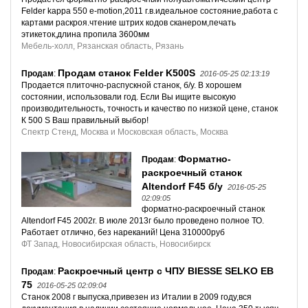
Felder kappa 550 e-motion,2011 г.в.идеальное состояние,работа с
картами раскроя.чтение штрих кодов сканером,печать
этикеток,длина пропила 3600мм
Мебель-холл, Рязанская область, Рязань
Продам станок Felder K500S
Продам
:
2016-05-25 02:13:19
Продается плиточно-распускной станок, б/у. В хорошем
состоянии, использовали год. Если Вы ищите высокую
производительность, точность и качество по низкой цене, станок
К 500 S Ваш правильный выбор!
Спектр Стенд, Москва и Московская область, Москва
Форматно-
Продам
:
раскроечный станок
Altendorf F45 б/у
2016-05-25
02:09:05
форматно-раскроечный станок
Altendorf F45 2002г. В июле 2013г было проведено полное ТО.
Работает отлично, без нареканий! Цена 310000руб
ФТ Запад, Новосибирская область, Новосибирск
Раскроечный центр с ЧПУ BIESSE SELKO EB
Продам
:
75
2016-05-25 02:09:04
Станок 2008 г выпуска,привезен из Италии в 2009 году,вся