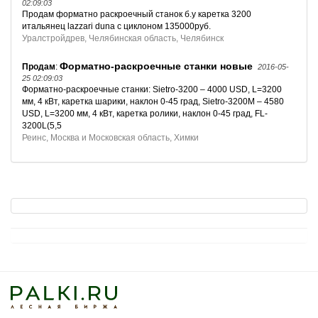
02:09:03
Продам форматно раскроечный станок б.у каретка 3200
итальянец lazzari duna с циклоном 135000руб.
Уралстройдрев, Челябинская область, Челябинск
Форматно-раскроечные станки новые
Продам
:
2016-05-
25 02:09:03
Форматно-раскроечные станки: Sietro-3200 – 4000 USD, L=3200
мм, 4 кВт, каретка шарики, наклон 0-45 град, Sietro-3200М – 4580
USD, L=3200 мм, 4 кВт, каретка ролики, наклон 0-45 град, FL-
3200L(5,5
Реинс, Москва и Московская область, Химки