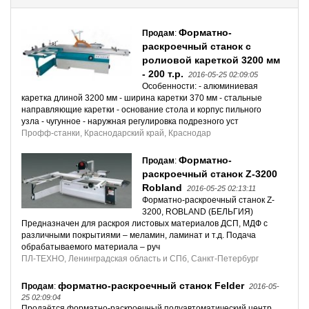
Форматно-
Продам
:
раскроечный станок с
ролиовой кареткой 3200 мм
- 200 т.р.
2016-05-25 02:09:05
Особенности: - алюминиевая
каретка длиной 3200 мм - ширина каретки 370 мм - стальные
направляющие каретки - основание стола и корпус пильного
узла - чугунное - наружная регулировка подрезного уст
Профф-станки, Краснодарский край, Краснодар
Форматно-
Продам
:
раскроечный станок Z-3200
Robland
2016-05-25 02:13:11
Форматно-раскроечный станок Z-
3200, ROBLAND (БЕЛЬГИЯ)
Предназначен для раскроя листовых материалов ДСП, МДФ с
различными покрытиями – меламин, ламинат и т.д. Подача
обрабатываемого материала – руч
ПЛ-ТЕХНО, Ленинградская область и СПб, Санкт-Петербург
форматно-раскроечный станок Felder
Продам
:
2016-05-
25 02:09:04
Продаётся форматно-раскроечный полуавтоматический центр