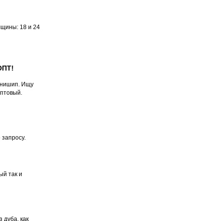
щины: 18 и 24
ОПТ!
инишип. Ищу
птовый.
 запросу.
ый так и
дуба, как