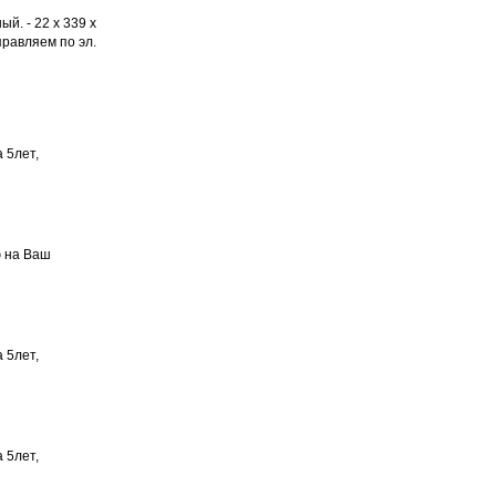
. - 22 x 339 x
равляем по эл.
 5лет,
ю на Ваш
 5лет,
 5лет,