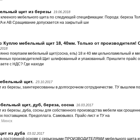
ельный щит из березы
19.06.2018
клееного мебельного щита по следующей спецификации: Порода: береза Тол
A/A и AB Сращивание допускается на закрытый ши
Куплю мебельный щит 18, 40мм. Только от производителя! 
ю
:
.2018
янно покупаем мебельный щит(сосна, ель) 18 и 40 мм цельноламельный и м
янных производителей.Щит шлифованный и упакованный. Пришлите прайс о
аете с НДС? Где находи
мебельный щит.
23.10.2017
из березы, заинтересованны в долгосрочном сотрудничестве. ТУ вышлем по
бельный щит, дуб, береза, сосна
16.03.2017
из березы, дуба, сосны для собственного производства мебели как срощенн
 поставщиков. Предоплата. Самовывоз. Прайс-лист и ТУ на
 Минск
ит из дуба
03.02.2017
на постоянной основе с серьезными ПРОИЗВОДИТЕЛЯМИ мебельного щита из 