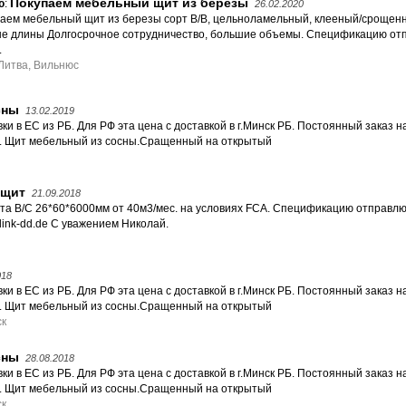
Покупаем мебельный щит из березы
ю
:
26.02.2020
аем мебельный щит из березы сорт B/B, цельноламельный, клееный/срощенный
е длины Долгосрочное сотрудничество, большие объемы. Спецификацию отп
.
Литва, Вильнюс
сны
13.02.2019
и в ЕС из РБ. Для РФ эта цена с доставкой в г.Минск РБ. Постоянный заказ на
. Щит мебельный из сосны.Сращенный на открытый
 щит
21.09.2018
та В/С 26*60*6000мм от 40м3/мес. на условиях FCA. Спецификацию отправл
link-dd.de С уважением Николай.
018
и в ЕС из РБ. Для РФ эта цена с доставкой в г.Минск РБ. Постоянный заказ на
. Щит мебельный из сосны.Сращенный на открытый
ск
сны
28.08.2018
и в ЕС из РБ. Для РФ эта цена с доставкой в г.Минск РБ. Постоянный заказ на
. Щит мебельный из сосны.Сращенный на открытый
ск