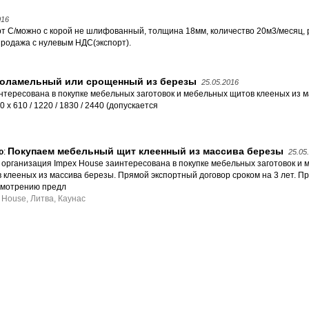
016
т С/можно с корой не шлифованный, толщина 18мм, количество 20м3/месяц,
родажа с нулевым НДС(экспорт).
оламельный или срощенный из березы
25.05.2016
тересована в покупке мебельных заготовок и мебельных щитов клееных из м
 x 610 / 1220 / 1830 / 2440 (допускается
Покупаем мебельный щит клеенный из массива березы
ю
:
25.05
организация Impex House заинтересована в покупке мебельных заготовок и 
 клееных из массива березы. Прямой экспортный договор сроком на 3 лет. П
смотрению предл
 House, Литва, Каунас