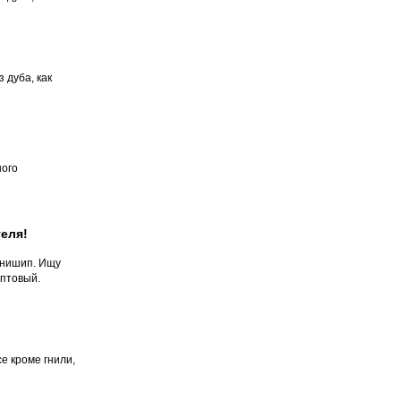
дуба, как
ного
еля!
инишип. Ищу
птовый.
е кроме гнили,