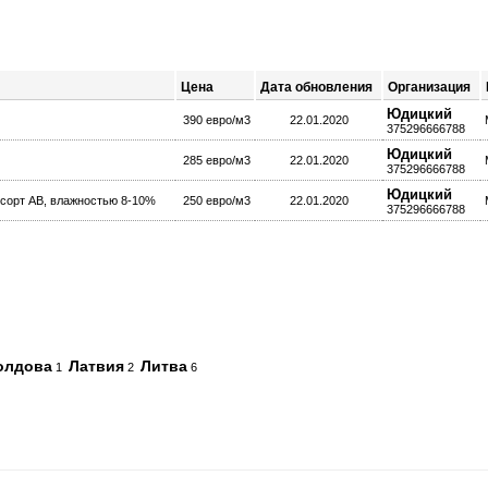
Цена
Дата обновления
Организация
Юдицкий
390 евро/м3
22.01.2020
375296666788
Юдицкий
285 евро/м3
22.01.2020
375296666788
Юдицкий
 сорт АВ, влажностью 8-10%
250 евро/м3
22.01.2020
375296666788
олдова
Латвия
Литва
1
2
6