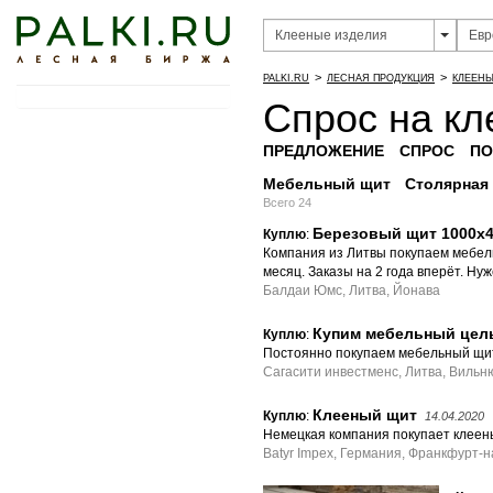
>
>
PALKI.RU
ЛЕСНАЯ ПРОДУКЦИЯ
КЛЕЕНЫ
Спрос на кл
ПРЕДЛОЖЕНИЕ
СПРОС
ПО
Мебельный щит
Столярная
Всего 24
Березовый щит 1000х4
Куплю
:
Компания из Литвы покупаем мебель
месяц. Заказы на 2 года вперёт. Ну
Балдаи Юмс, Литва, Йонава
Купим мебельный цель
Куплю
:
Постоянно покупаем мебельный щит
Сагасити инвестменс, Литва, Вильн
Клееный щит
Куплю
:
14.04.2020
Немецкая компания покупает клеены
Batyr Impex, Германия, Франкфурт-