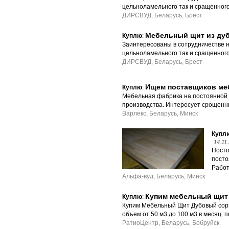
цельноламельного так и сращенног
ДИРСВУД, Беларусь, Брест
Мебельный щит из ду
Куплю
:
Заинтересованы в сотрудничестве 
цельноламельного так и сращенног
ДИРСВУД, Беларусь, Брест
Ищем поставщиков меб
Куплю
:
Мебельная фабрика на постоянной о
производства. Интересует срощенн
Варлекс, Беларусь, Минск
Купл
14.11
Посто
посто
Работ
Альфа-вуд, Беларусь, Минск
Купим мебельный щит
Куплю
:
Купим Мебельный Щит Дубовый сорт
объем от 50 м3 до 100 м3 в месяц. п
РатиоЦентр, Беларусь, Бобруйск