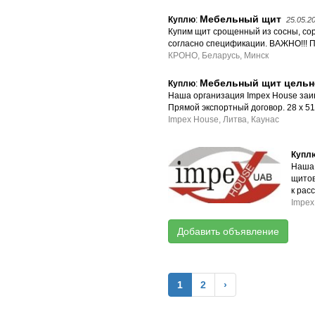
Мебельный щит
Куплю
:
25.05.2
Купим щит срощенный из сосны, сор
согласно спецификации. ВАЖНО!!! П
КРОНО, Беларусь, Минск
Мебельный щит цельн
Куплю
:
Наша организация Impex House заин
Прямой экспортный договор. 28 x 510
Impex House, Литва, Каунас
Купл
Наша 
щитов
к рас
Impex
Добавить объявление
1
2
›