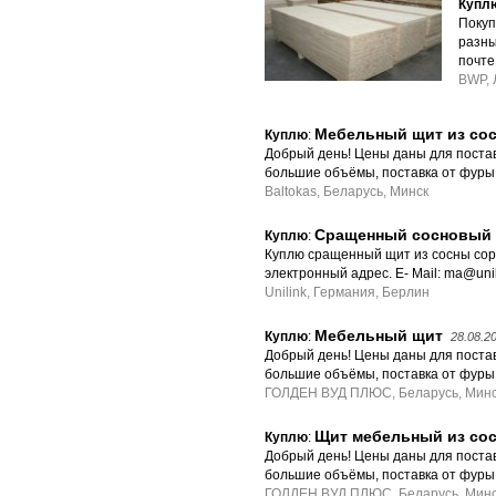
Купл
Покуп
разны
почте
BWP, 
Мебельный щит из со
Куплю
:
Добрый день! Цены даны для поставк
большие объёмы, поставка от фуры
Baltokas, Беларусь, Минск
Сращенный сосновый
Куплю
:
Куплю сращенный щит из сосны сор
электронный адрес. E- Mail: ma@uni
Unilink, Германия, Берлин
Мебельный щит
Куплю
:
28.08.2
Добрый день! Цены даны для поставк
большие объёмы, поставка от фуры
ГОЛДЕН ВУД ПЛЮС, Беларусь, Мин
Щит мебельный из со
Куплю
:
Добрый день! Цены даны для поставк
большие объёмы, поставка от фуры
ГОЛДЕН ВУД ПЛЮС, Беларусь, Мин