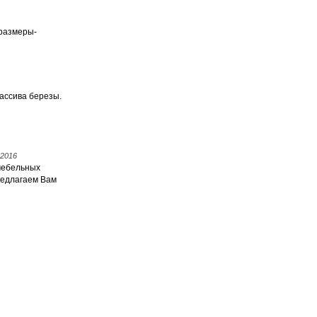
 размеры-
ассива березы.
.2016
мебельных
редлагаем Вам