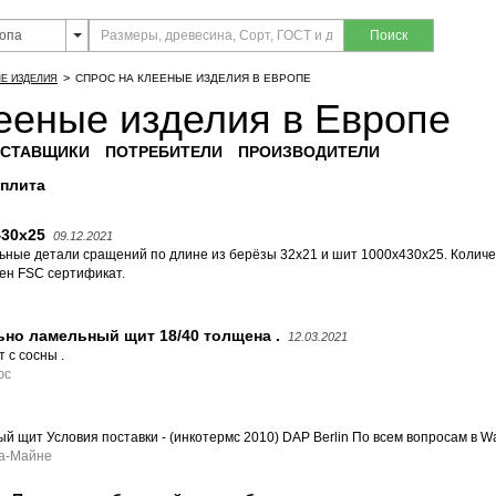
Поиск
>
СПРОС НА КЛЕЕНЫЕ ИЗДЕЛИЯ В ЕВРОПЕ
Е ИЗДЕЛИЯ
ееные изделия в Европе
СТАВЩИКИ
ПОТРЕБИТЕЛИ
ПРОИЗВОДИТЕЛИ
 плита
30х25
09.12.2021
ные детали сращений по длине из берёзы 32x21 и шит 1000х430х25. Количес
жен FSC сертификат.
но ламельный щит 18/40 толщена .
12.03.2021
 с сосны .
юс
й щит Условия поставки - (инкотермс 2010) DAP Berlin По всем вопросам в W
на-Майне