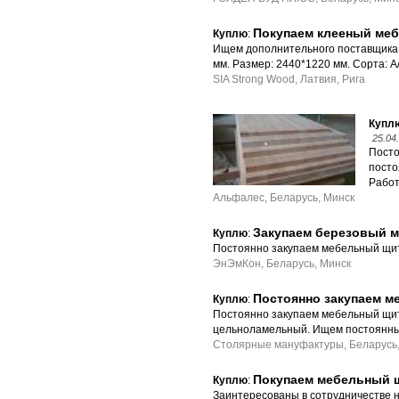
Покупаем клееный меб
Куплю
:
Ищем дополнительного поставщика 
мм. Размер: 2440*1220 мм. Сорта: 
SIA Strong Wood, Латвия, Рига
Купл
25.04
Посто
посто
Работ
Альфалес, Беларусь, Минск
Закупаем березовый 
Куплю
:
Постоянно закупаем мебельный щит 
ЭнЭмКон, Беларусь, Минск
Постоянно закупаем ме
Куплю
:
Постоянно закупаем мебельный щит 
цельноламельный. Ищем постоянных
Столярные мануфактуры, Беларусь,
Покупаем мебельный щ
Куплю
:
Заинтересованы в сотрудничестве 