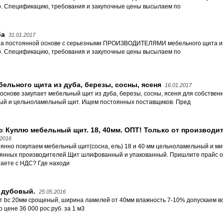
о. Спецификацию, требования и закупочные цены высылаем по
ба
31.01.2017
на постоянной основе с серьезными ПРОИЗВОДИТЕЛЯМИ мебельного щита из 
о. Спецификацию, требования и закупочные цены высылаем по
ельного щита из дуба, березы, сосны, ясеня
16.01.2017
снове закупает мебельный щит из дуба, березы, сосны, ясеня для собствен
ый и цельноламельный щит. Ищем постоянных поставщиков. Пред
Куплю мебельный щит. 18, 40мм. ОПТ! Только от производит
ю
:
.2016
янно покупаем мебельный щит(сосна, ель) 18 и 40 мм цельноламельный и м
янных производителей.Щит шлифованный и упакованный. Пришлите прайс о
аете с НДС? Где находи
 дубовый.
25.05.2016
 bc 20мм срощеный, ширина ламелей от 40мм влажность 7-10% допускаем вс
о цене 36 000 рос.руб. за 1 м3