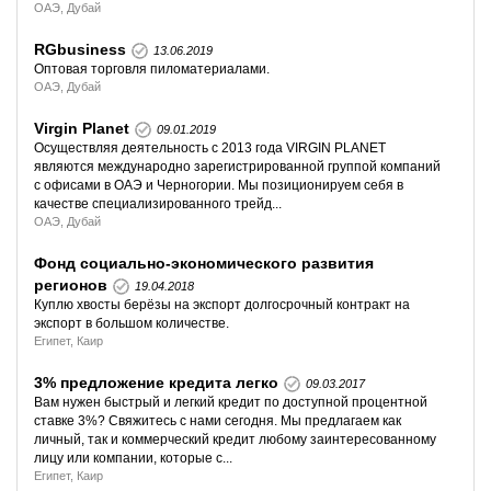
ОАЭ, Дубай
RGbusiness
13.06.2019
Оптовая торговля пиломатериалами.
ОАЭ, Дубай
Virgin Planet
09.01.2019
Осуществляя деятельность с 2013 года VIRGIN PLANET
являются международно зарегистрированной группой компаний
с офисами в ОАЭ и Черногории. Мы позиционируем себя в
качестве специализированного трейд...
ОАЭ, Дубай
Фонд социально-экономического развития
регионов
19.04.2018
Куплю хвосты берёзы на экспорт долгосрочный контракт на
экспорт в большом количестве.
Египет, Каир
3% предложение кредита легко
09.03.2017
Вам нужен быстрый и легкий кредит по доступной процентной
ставке 3%? Свяжитесь с нами сегодня. Мы предлагаем как
личный, так и коммерческий кредит любому заинтересованному
лицу или компании, которые с...
Египет, Каир