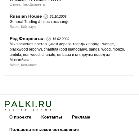
Египет, Нью Дамиетта
Russian House
26.10.2009
General Trading & hitech exchange
Ливия, Кейптаун
Ред Флорештал
16.02.2009
Мы являемся поставщиком дерева твердых пород - wenge,
blackwood (ebony), chanfuta (pod mahogany), sandal wood, monzo,
umbila, iron wood, chanate, umbaua и мн. других пород из
Мозамбика.
Ливия, Келимане
О проекте
Контакты
Реклама
Пользовательское соглашение