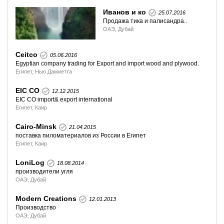
Иванов и ко
25.07.2016
Продажа тика и палисандра..
ОАЭ, Дубай
Ceitco
05.06.2016
Egyptian company trading for Export and import wood and plywood.
Египет, Нью Дамиетта
EIC CO
12.12.2015
EIC CO import& export international
Египет, Каир
Cairo-Minsk
21.04.2015
поставка пиломатериалов из России в Египет
Египет, Каир
LoniLog
18.08.2014
производители угля
ОАЭ, Дубай
Modern Creations
12.01.2013
Производство
ОАЭ, Дубай