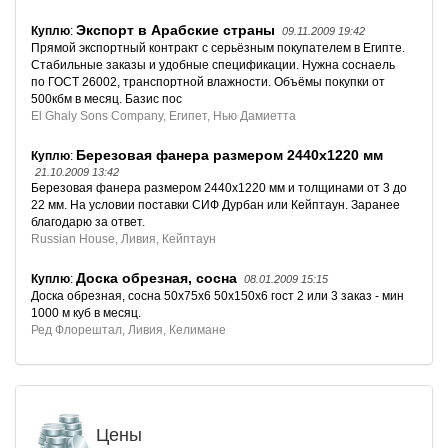
Экспорт в Арабские страны
Куплю
:
09.11.2009 19:42
Прямой экспортный контракт с серьёзным покупателем в Египте.
Стабильные заказы и удобные спецификации. Нужна соснаель
по ГОСТ 26002, транспортной влажности. Объёмы покупки от
500кбм в месяц. Базис пос
El Ghaly Sons Company, Египет, Нью Дамиетта
Березовая фанера размером 2440х1220 мм
Куплю
:
21.10.2009 13:42
Березовая фанера размером 2440х1220 мм и толщинами от 3 до
22 мм. На условии поставки СИФ Дурбан или Кейптаун. Заранее
благодарю за ответ.
Russian House, Ливия, Кейптаун
Доска обрезная, сосна
Куплю
:
08.01.2009 15:15
Доска обрезная, сосна 50х75х6 50х150х6 гост 2 или 3 заказ - мин
1000 м куб в месяц.
Ред Флорештал, Ливия, Келимане
Цены