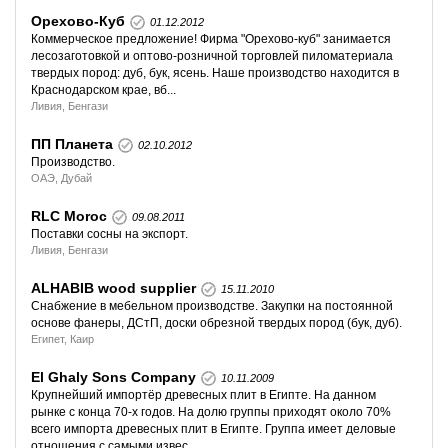
Орехово-Куб
01.12.2012
Коммерческое предложение! Фирма "Орехово-куб" занимается
лесозаготовкой и оптово-розничной торговлей пиломатериала
твердых пород: дуб, бук, ясень. Наше производство находится в
Краснодарском крае, вб...
Ливия, Бенгази
ПП Планета
02.10.2012
Производство.
ОАЭ, Дубай
RLC Moroc
09.08.2011
Поставки сосны на экспорт.
Ливия, Бенгази
ALHABIB wood supplier
15.11.2010
Снабжение в мебельном производстве. Закупки на постоянной
основе фанеры, ДСтП, доски обрезной твердых пород (бук, дуб).
Египет, Каир
El Ghaly Sons Company
10.11.2009
Крупнейший импортёр древесных плит в Египте. На данном
рынке с конца 70-х годов. На долю группы приходят около 70%
всего импорта древесных плит в Египте. Группа имеет деловые
отношения с самыми извес...