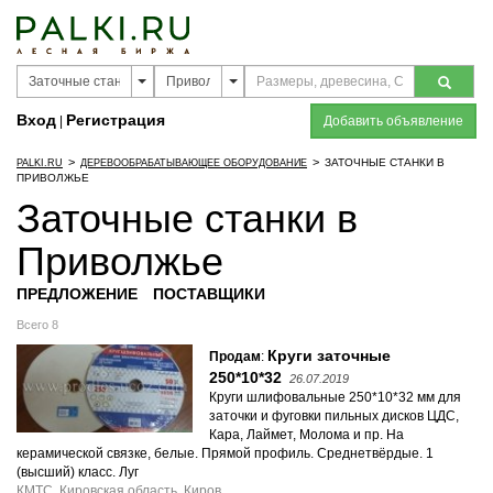
Вход
Регистрация
|
Добавить объявление
>
>
ЗАТОЧНЫЕ СТАНКИ В
PALKI.RU
ДЕРЕВООБРАБАТЫВАЮЩЕЕ ОБОРУДОВАНИЕ
ПРИВОЛЖЬЕ
Заточные станки в
Приволжье
ПРЕДЛОЖЕНИЕ
ПОСТАВЩИКИ
Всего 8
Круги заточные
Продам
:
250*10*32
26.07.2019
Круги шлифовальные 250*10*32 мм для
заточки и фуговки пильных дисков ЦДС,
Кара, Лаймет, Молома и пр. На
керамической связке, белые. Прямой профиль. Среднетвёрдые. 1
(высший) класс. Луг
КМТС, Кировская область, Киров