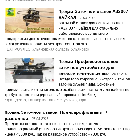
Заточной станок АЗУ007
Продам
:
БАЙКАЛ
22.03.2017
Заточной станок для ленточных пил
«АЗУ 007» Байкал Для стабильно
работающего лесопильного
предприятия достаточное количество качественных ленточных пил —
залог успешной работы без простоев. При это
ТЕХПРОМЛЕС, Ульяновская область, Ульяновск
Профессиональное
Продам
:
заточное учтройство для
заточки ленточных пил
24.11.2016
Всегда гарантирована быстрая и точная
заточка зубьев пилы. Основные
преимущества и отличительные особенности станка: ● Для работы не
требуется квалифицированный персонал. Необход
Уфа - Декор, Башкортостан (Республика), Уфа
Заточной станок. Полнопрофильный. +
Продам
:
разводной.
25.05.2016
Продается станок по заточке ленточных пил, автомат,
полнопрофильный (эльборовый круг), производства Астрон (Тольятти)
- цена 43000 руб. Так же разводное устройство - 7000 руб.