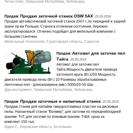
Титан плюс, Чувашская Республика, Чебоксары
Продаю заточной станок OSW 5AX
Продам
:
25.05.2016
Продаю автоматический заточной станок 2007 г.;по передней и задней
грани пр-ва Польши. Станок в отличном состоянии, бережно
эксплуатировался. Отлично подойдет для мебельной компании с
большим станочны
Мебельные технологии, Саратовская область, Саратов
Автомат для заточки пил
Продам
:
Тайга
25.05.2016
Автомат для заточки пил
Тайга.Мощность двигателя привода
заточного круга (Вт.)250 Мощность
двигателя привода пилы (Вт.) 10 Размеры обрабатываемых
ленточных пил - длина/ширина (мм.) 5000/20-50 Шаг
Дар-инструмент, Чувашская Республика, Чебоксары
Продам заточные и напаечный станок
Продам
:
25.05.2016
Продаю станки для напайки твердосплавных пластин на дисковые
пилы. Напаечный станок "Волмер", для заточки по передней/задней
граням- ТчТ, для заточки по боковым граням- ТчБК. цена за
комплект-150 тыс.
Юдин С., Кировская область, Котельнич