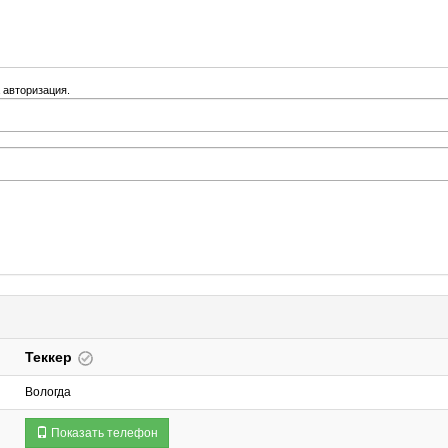
 авторизация.
Теккер
Вологда
Показать телефон