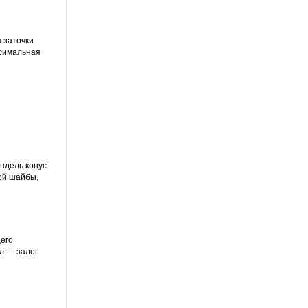
 заточки
ксимальная
ндель конус
ой шайбы,
его
л — залог