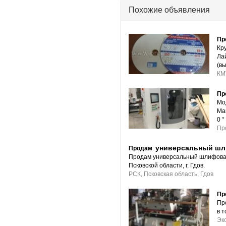
Похожие объявления
Пр
Кр
Ла
(вы
КМ
Пр
Мо
Ма
0 °
Пр
универсальный шли
Продам
:
Продам универсальный шлифовал
Псковской области, г. Гдов.
РСК, Псковская область, Гдов
Пр
Пр
в 
Эк