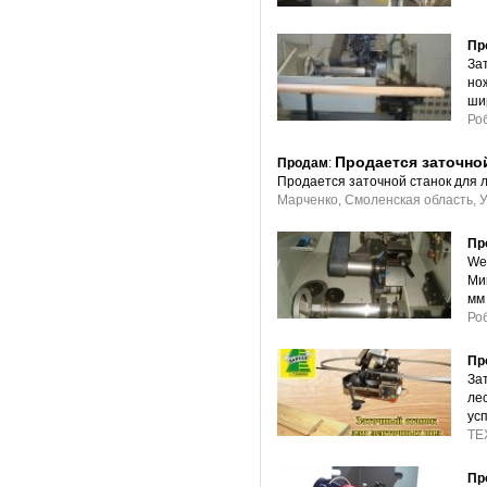
Пр
За
но
ши
Ро
Продается заточно
Продам
:
Продается заточной станок для 
Марченко, Смоленская область, У
Пр
We
Ми
мм
Ро
Пр
За
ле
ус
ТЕ
Пр