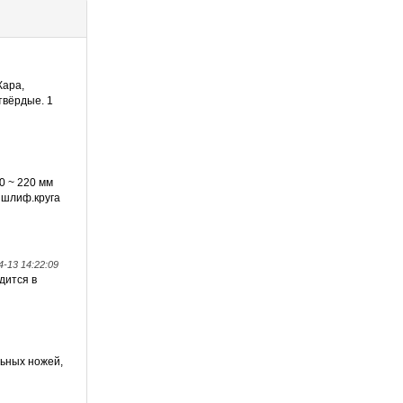
Кара,
твёрдые. 1
0 ~ 220 мм
 шлиф.круга
4-13 14:22:09
дится в
льных ножей,