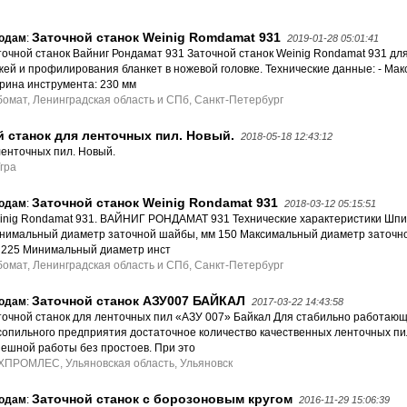
Заточной станок Weinig Romdamat 931
одам
:
2019-01-28 05:01:41
точной станок Вайниг Рондамат 931 Заточной станок Weinig Rondamat 931 для
жей и профилирования бланкет в ножевой головке. Технические данные: - Ма
рина инструмента: 230 мм
бомат, Ленинградская область и СПб, Санкт-Петербург
й станок для ленточных пил. Новый.
2018-05-18 12:43:12
ленточных пил. Новый.
гра
Заточной станок Weinig Rondamat 931
одам
:
2018-03-12 05:15:51
inig Rondamat 931. ВАЙНИГ РОНДАМАТ 931 Технические характеристики Шпи
нимальный диаметр заточной шайбы, мм 150 Максимальный диаметр заточн
 225 Минимальный диаметр инст
бомат, Ленинградская область и СПб, Санкт-Петербург
Заточной станок АЗУ007 БАЙКАЛ
одам
:
2017-03-22 14:43:58
точной станок для ленточных пил «АЗУ 007» Байкал Для стабильно работающ
сопильного предприятия достаточное количество качественных ленточных пи
пешной работы без простоев. При это
ХПРОМЛЕС, Ульяновская область, Ульяновск
Заточной станок с борозоновым кругом
одам
:
2016-11-29 15:06:39