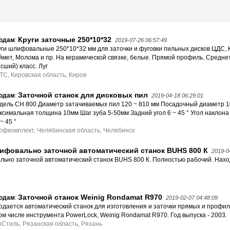
Круги заточные 250*10*32
одам
:
2019-07-26 06:57:49
уги шлифовальные 250*10*32 мм для заточки и фуговки пильных дисков ЦДС, 
ймет, Молома и пр. На керамической связке, белые. Прямой профиль. Средне
сший) класс. Луг
ТС, Кировская область, Киров
Заточной станок для дисковых пил
одам
:
2019-04-18 06:29:01
дель CH 800 Диаметр затачиваемых пил 120 ~ 810 мм Посадочный диаметр 1
ксимальная толщина 10мм Шаг зуба 5-50мм Задний угол 6 ~ 45 ° Угол наклона
 ~ 45 °
офкомплект, Челябинская область, Челябинск
фовально заточной автоматический станок BUHS 800 К
2019-0
ьно заточной автоматический станок BUHS 800 К. Полностью рабочий. Нахо
Заточной станок Weinig Rondamat R970
одам
:
2019-02-07 04:48:09
одается автоматический станок для изготовления и заточки прямых и профи
том числе инструмента PowerLock, Weinig Rondamat R970. Год выпуска - 2003.
оСтиль, Рязанская область, Рязань