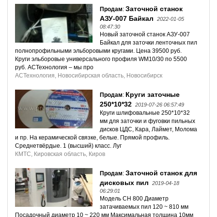
Заточной станок
Продам
:
АЗУ-007 Байкал
2022-01-05
08:47:30
Новый заточной станок АЗУ-007
Байкал для заточки ленточных пил
полнопрофильными эльборовыми кругами. Цена 39500 руб.
Круги эльборовые универсального профиля WM10/30 по 5500
руб. АСТехнология – мы про
АСТехнология, Новосибирская область, Новосибирск
Круги заточные
Продам
:
250*10*32
2019-07-26 06:57:49
Круги шлифовальные 250*10*32
мм для заточки и фуговки пильных
дисков ЦДС, Кара, Лаймет, Молома
и пр. На керамической связке, белые. Прямой профиль.
Среднетвёрдые. 1 (высший) класс. Луг
КМТС, Кировская область, Киров
Заточной станок для
Продам
:
дисковых пил
2019-04-18
06:29:01
Модель CH 800 Диаметр
затачиваемых пил 120 ~ 810 мм
Посадочный диаметр 10 ~ 220 мм Максимальная толщина 10мм