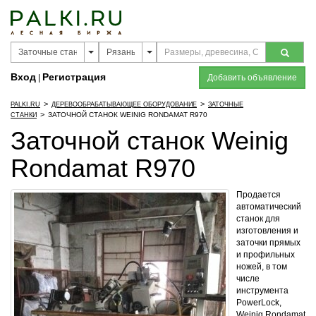
Вход
Регистрация
|
Добавить объявление
>
>
PALKI.RU
ДЕРЕВООБРАБАТЫВАЮЩЕЕ ОБОРУДОВАНИЕ
ЗАТОЧНЫЕ
>
ЗАТОЧНОЙ СТАНОК WEINIG RONDAMAT R970
СТАНКИ
Заточной станок Weinig
Rondamat R970
Продается
автоматический
станок для
изготовления и
заточки прямых
и профильных
ножей, в том
числе
инструмента
PowerLock,
Weinig Rondamat