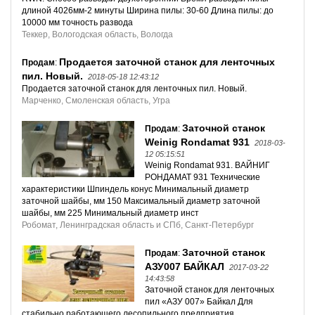
длиной 4026мм-2 минуты Ширина пилы: 30-60 Длина пилы: до
10000 мм точность развода
Теккер, Вологодская область, Вологда
Продается заточной станок для ленточных
Продам
:
пил. Новый.
2018-05-18 12:43:12
Продается заточной станок для ленточных пил. Новый.
Марченко, Смоленская область, Угра
Заточной станок
Продам
:
Weinig Rondamat 931
2018-03-
12 05:15:51
Weinig Rondamat 931. ВАЙНИГ
РОНДАМАТ 931 Технические
характеристики Шпиндель конус Минимальный диаметр
заточной шайбы, мм 150 Максимальный диаметр заточной
шайбы, мм 225 Минимальный диаметр инст
Робомат, Ленинградская область и СПб, Санкт-Петербург
Заточной станок
Продам
:
АЗУ007 БАЙКАЛ
2017-03-22
14:43:58
Заточной станок для ленточных
пил «АЗУ 007» Байкал Для
стабильно работающего лесопильного предприятия