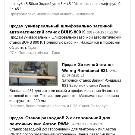
Шаг зуба 5-50мм Задний угол 6 ~ 45 ° Угол наклона шлиф.круга 0
° ~ 45 °
Профкомплект, Челябинская область, Челябинск
универсальный шлифовально заточной
Продам
:
автоматический станок BUHS 800 К
2019-04-13 14:22:09
Продам универсальный шлифовально заточной автоматический
станок BUHS 800 К. Полностью рабочий. Находится в Псковской
области, г. Гдов.
РСК, Псковская область, Гдов
Заточной станок
Продам
:
Weinig Romdamat 931
2019-
01-28 05:01:41
Заточной станок Вайниг Рондамат
931 Заточной станок Weinig
Rondamat 931 для заточки ножей и профилирования бланкет в
ножевой головке. Технические данные: - Максимальная ширина
инструмента: 230 мм
Робомат, Ленинградская область и СПб, Санкт-Петербург
Станок разводной 2-х сторононний для
Продам
:
ленточных пил Astron RWN:
2018-10-19 11:49:10
Станок разводной 2-х сторононний для ленточных пил Astron
RWN: Способ разводки-двухсторонний Время разводки пилы