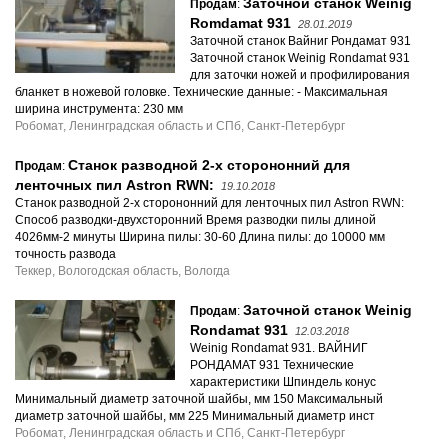
Заточной станок Weinig
Продам
:
Romdamat 931
28.01.2019
Заточной станок Вайниг Рондамат 931
Заточной станок Weinig Rondamat 931
для заточки ножей и профилирования
бланкет в ножевой головке. Технические данные: - Максимальная
ширина инструмента: 230 мм
Робомат, Ленинградская область и СПб, Санкт-Петербург
Станок разводной 2-х сторононний для
Продам
:
ленточных пил Astron RWN:
19.10.2018
Станок разводной 2-х сторононний для ленточных пил Astron RWN:
Способ разводки-двухсторонний Время разводки пилы длиной
4026мм-2 минуты Ширина пилы: 30-60 Длина пилы: до 10000 мм
точность развода
Теккер, Вологодская область, Вологда
Заточной станок Weinig
Продам
:
Rondamat 931
12.03.2018
Weinig Rondamat 931. ВАЙНИГ
РОНДАМАТ 931 Технические
характеристики Шпиндель конус
Минимальный диаметр заточной шайбы, мм 150 Максимальный
диаметр заточной шайбы, мм 225 Минимальный диаметр инст
Робомат, Ленинградская область и СПб, Санкт-Петербург